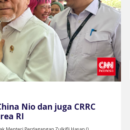
 China Nio dan juga CRRC
rea RI
ak Menteri Perdagangan Zulkifli Hasan (
)