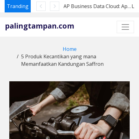
Tranding
SAP Business Data Cloud: Apa Artinya bagi Pembeli Datasphere di 2026
Skip
to
palingtampan.com
content
Home
5 Produk Kecantikan yang mana
Memanfaatkan Kandungan Saffron