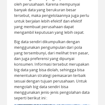
oleh perusahaan. Karena mempunyai
banyak data yang berukuran besar
tersebut, maka pengelolaannya juga perlu
untuk berjalan lebih efektif dan efektif
yang membuat perusahaan dapat
mengambil keputusan yang lebih cepat.
Big data sendiri dikumpulkan dengan
menggunakan pengumpulan dari pola
yang tersembunyi, dari melihat tren pasar,
dan juga preferensi yang dipunyai
konsumen. Informasi tersebut merupakan
big data yang bisa diolah, sehingga bisa
menentukan strategi pemasaran terbaik
sesuai dengan tujuan perusahaan. Untuk
mengolah big data sendiri bisa
menggunakan jenis-jenis pengolahan data
seperti berikut ini :