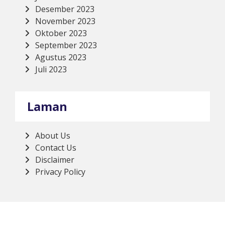
Desember 2023
November 2023
Oktober 2023
September 2023
Agustus 2023
Juli 2023
Laman
About Us
Contact Us
Disclaimer
Privacy Policy