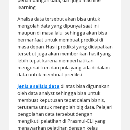
penambangan data, dan juga machine
learning.
Analisa data tersebut akan bisa untuk
mengolah data yang dipunyai saat ini
maupun di masa lalu, sehingga akan bisa
bermanfaat untuk membuat prediksi di
masa depan. Hasil prediksi yang didapatkan
tersebut juga akan memberikan hasil yang
lebih tepat karena memperhatikan
mengenai tren dan pola yang ada di dalam
data untuk membuat prediksi.
Jenis analisis data
di atas bisa digunakan
oleh data analyst sehingga bisa untuk
membuat keputusan tepat dalam bisnis,
terutama untuk mengolah big data. Pelajari
pengolahan data tersebut dengan
mengikuti pelatihan di Prasmul-ELI yang
menawarkan pelatihan dengan kelas