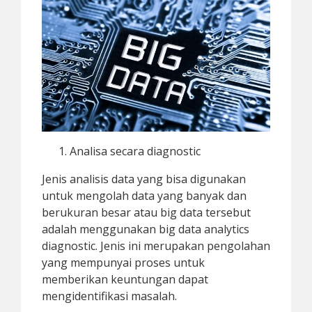
Analisa secara diagnostic
Jenis analisis data yang bisa digunakan
untuk mengolah data yang banyak dan
berukuran besar atau big data tersebut
adalah menggunakan big data analytics
diagnostic. Jenis ini merupakan pengolahan
yang mempunyai proses untuk
memberikan keuntungan dapat
mengidentifikasi masalah.