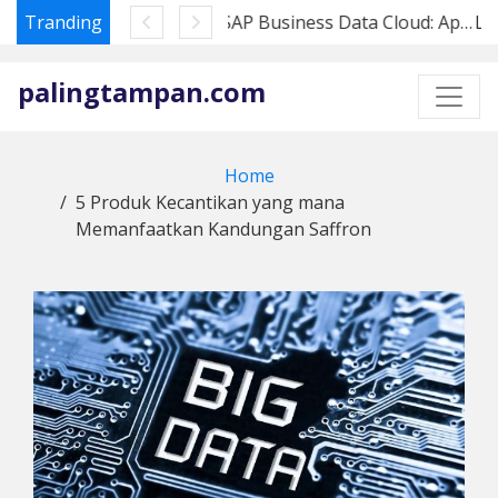
Tranding
SAP Business Data Cloud: Apa Artinya bagi Pembeli Datasphere di 2026
Skip
to
palingtampan.com
content
Home
5 Produk Kecantikan yang mana
Memanfaatkan Kandungan Saffron