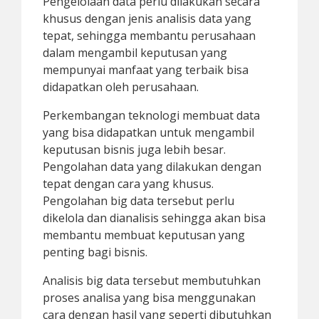
Pengelolaan data perlu dilakukan secara
khusus dengan jenis analisis data yang
tepat, sehingga membantu perusahaan
dalam mengambil keputusan yang
mempunyai manfaat yang terbaik bisa
didapatkan oleh perusahaan.
Perkembangan teknologi membuat data
yang bisa didapatkan untuk mengambil
keputusan bisnis juga lebih besar.
Pengolahan data yang dilakukan dengan
tepat dengan cara yang khusus.
Pengolahan big data tersebut perlu
dikelola dan dianalisis sehingga akan bisa
membantu membuat keputusan yang
penting bagi bisnis.
Analisis big data tersebut membutuhkan
proses analisa yang bisa menggunakan
cara dengan hasil yang seperti dibutuhkan