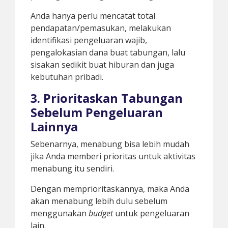
Anda hanya perlu mencatat total
pendapatan/pemasukan, melakukan
identifikasi pengeluaran wajib,
pengalokasian dana buat tabungan, lalu
sisakan sedikit buat hiburan dan juga
kebutuhan pribadi.
3. Prioritaskan Tabungan
Sebelum Pengeluaran
Lainnya
Sebenarnya, menabung bisa lebih mudah
jika Anda memberi prioritas untuk aktivitas
menabung itu sendiri.
Dengan memprioritaskannya, maka Anda
akan menabung lebih dulu sebelum
menggunakan
budget
untuk pengeluaran
lain.