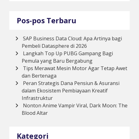
Pos-pos Terbaru
SAP Business Data Cloud: Apa Artinya bagi
Pembeli Datasphere di 2026
Langkah Top Up PUBG Gampang Bagi
Pemula yang Baru Bergabung
Tips Merawat Mesin Motor Agar Tetap Awet
dan Bertenaga
Peran Strategis Dana Pensiun & Asuransi
dalam Ekosistem Pembiayaan Kreatif
Infrastruktur
Nonton Anime Vampir Viral, Dark Moon: The
Blood Altar
Kategori