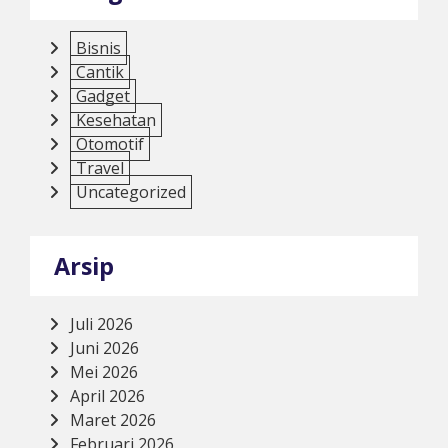
Bisnis
Cantik
Gadget
Kesehatan
Otomotif
Travel
Uncategorized
Arsip
Juli 2026
Juni 2026
Mei 2026
April 2026
Maret 2026
Februari 2026