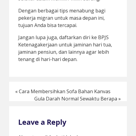
Dengan berbagai
tips menabung bagi
pekerja migran untuk masa depan
ini,
tujuan Anda bisa tercapai.
Jangan lupa juga, daftarkan diri ke BPJS
Ketenagakerjaan untuk jaminan hari tua,
jaminan pensiun, dan lainnya agar lebih
tenang di hari-hari depan.
«
Cara Membersihkan Sofa Bahan Kanvas
Gula Darah Normal Sewaktu Berapa
»
Leave a Reply