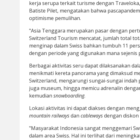
kerja serupa terkait turisme dengan Traveloka,
Batiste Pilet, mengatakan bahwa pascapandemi,
optimisme pemulihan.
"Asia Tenggara merupakan pasar dengan pertu
Switzerland Tourism mencatat, jumlah total to
menginap dalam Swiss bahkan tumbuh 11 persen 
dengan periode yang digunakan mana sejenis pa
Berbagai aktivitas seru dapat dilaksanakan da
menikmati kereta panorama yang dimaksud mer
Switzerland, mengarungi sungai-sungai indah 
juga museum, hingga memicu adrenalin denga
kemudian
snowboarding
.
Lokasi aktivitas ini dapat diakses dengan men
mountain railways
dan
cableways
dengan diskon 
"Masyarakat Indonesia sangat menggemari Swis
dalam area Swiss. Hal ini terlihat dari mening