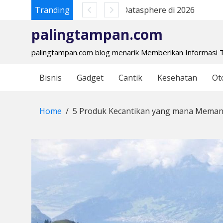
embeli Datasphere di 2026
Tranding
Langkah Top Up PUBG
Skip
to
palingtampan.com
content
palingtampan.com blog menarik Memberikan Informasi 
Bisnis
Gadget
Cantik
Kesehatan
Ot
Home
5 Produk Kecantikan yang mana Meman