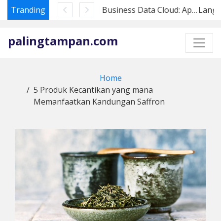
Tranding
SAP Business Data Cloud: Apa Artinya bagi Pembeli Datasphere di 2026
Skip
to
palingtampan.com
content
Home
5 Produk Kecantikan yang mana
Memanfaatkan Kandungan Saffron