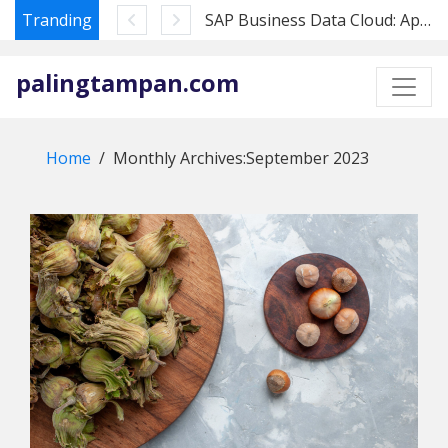
Tranding
SAP Business Data Cloud: Apa Artinya bagi Pembeli Datasphere di 2026
Skip
to
palingtampan.com
content
Home
Monthly Archives:
September 2023