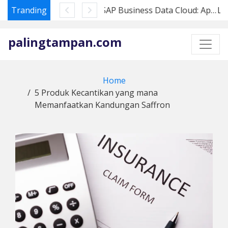
Tranding
SAP Business Data Cloud: Apa Artinya bagi Pembeli Datasphere di 2026
Skip
to
palingtampan.com
content
Home
5 Produk Kecantikan yang mana
Memanfaatkan Kandungan Saffron