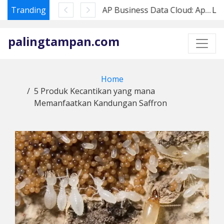
Tranding
SAP Business Data Cloud: Apa Artinya bagi Pembeli Datasphere di 2026
Skip
to
palingtampan.com
content
Home
5 Produk Kecantikan yang mana
Memanfaatkan Kandungan Saffron