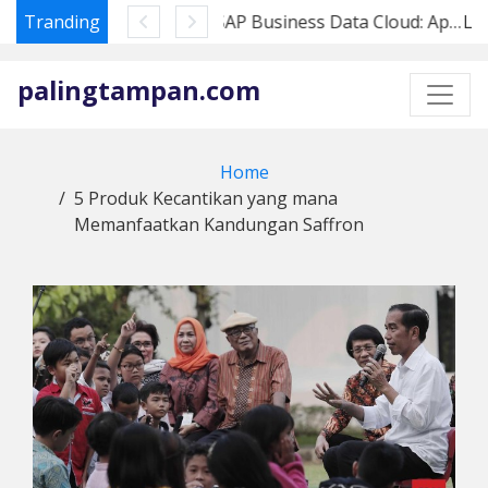
Tranding
SAP Business Data Cloud: Apa Artinya bagi Pembeli Datasphere di 2026
Skip
to
palingtampan.com
content
Home
5 Produk Kecantikan yang mana
Memanfaatkan Kandungan Saffron