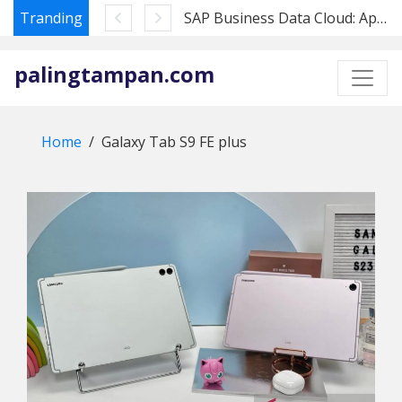
Tranding
SAP Business Data Cloud: Apa Artinya bagi Pembeli Datasphere di 2026
Skip
to
palingtampan.com
content
Home
Galaxy Tab S9 FE plus