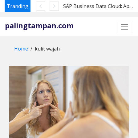
Tranding
SAP Business Data Cloud: Apa Artinya bagi Pembeli Datasphere di 2026
Skip
to
palingtampan.com
content
Home
kulit wajah