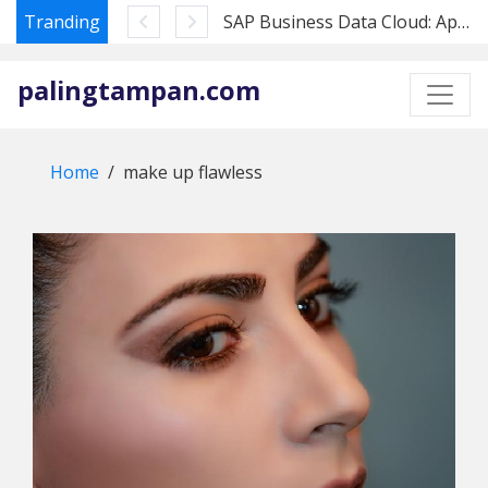
Tranding
SAP Business Data Cloud: Apa Artinya bagi Pembeli Datasphere di 2026
Skip
to
palingtampan.com
content
Home
make up flawless