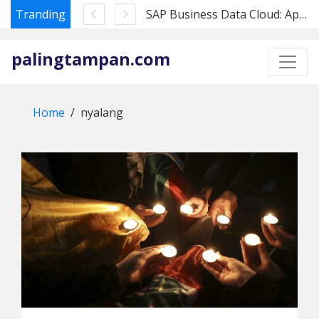
Tranding
SAP Business Data Cloud: Apa Artinya bagi Pembeli Datasphere di 2026
Skip
to
palingtampan.com
content
Home
nyalang